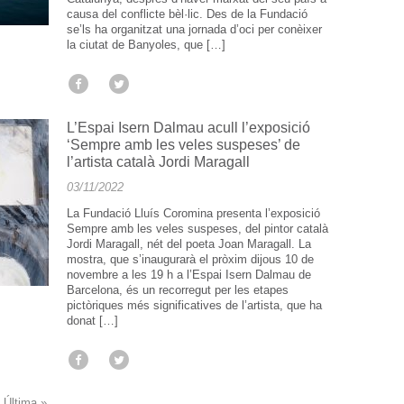
causa del conflicte bèl·lic. Des de la Fundació
se’ls ha organitzat una jornada d’oci per conèixer
la ciutat de Banyoles, que […]
L’Espai Isern Dalmau acull l’exposició
‘Sempre amb les veles suspeses’ de
l’artista català Jordi Maragall
03/11/2022
La Fundació Lluís Coromina presenta l’exposició
Sempre amb les veles suspeses, del pintor català
Jordi Maragall, nét del poeta Joan Maragall. La
mostra, que s’inaugurarà el pròxim dijous 10 de
novembre a les 19 h a l’Espai Isern Dalmau de
Barcelona, és un recorregut per les etapes
pictòriques més significatives de l’artista, que ha
donat […]
Última »