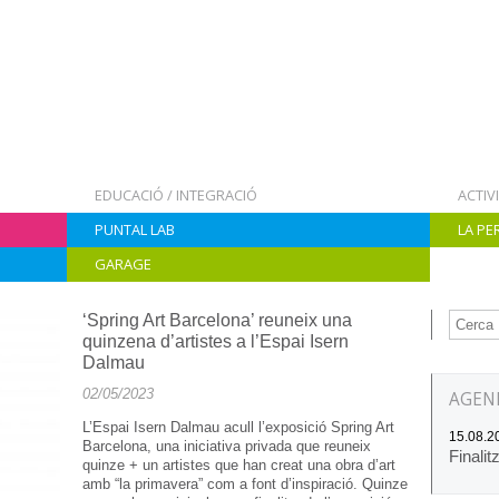
EDUCACIÓ / INTEGRACIÓ
ACTIV
PUNTAL LAB
LA PE
GARAGE
‘Spring Art Barcelona’ reuneix una
quinzena d’artistes a l’Espai Isern
Dalmau
02/05/2023
AGEN
L’Espai Isern Dalmau acull l’exposició Spring Art
15.08.20
Barcelona, una iniciativa privada que reuneix
Finalit
quinze + un artistes que han creat una obra d’art
amb “la primavera” com a font d’inspiració. Quinze