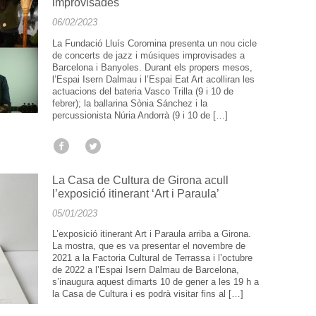
improvisades
06/02/2023
La Fundació Lluís Coromina presenta un nou cicle
de concerts de jazz i músiques improvisades a
Barcelona i Banyoles. Durant els propers mesos,
l’Espai Isern Dalmau i l’Espai Eat Art acolliran les
actuacions del bateria Vasco Trilla (9 i 10 de
febrer); la ballarina Sònia Sánchez i la
percussionista Núria Andorrà (9 i 10 de […]
La Casa de Cultura de Girona acull
l’exposició itinerant ‘Art i Paraula’
05/01/2023
L’exposició itinerant Art i Paraula arriba a Girona.
La mostra, que es va presentar el novembre de
2021 a la Factoria Cultural de Terrassa i l’octubre
de 2022 a l’Espai Isern Dalmau de Barcelona,
s’inaugura aquest dimarts 10 de gener a les 19 h a
la Casa de Cultura i es podrà visitar fins al […]