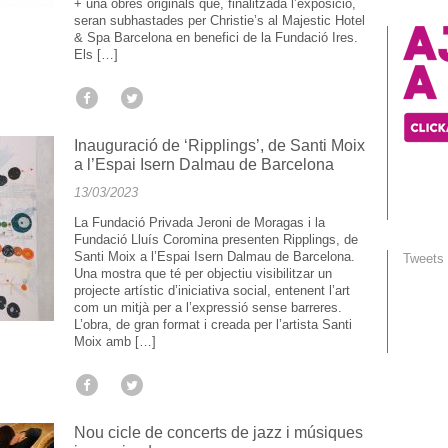
+ una obres originals que, finalitzada l’exposició,
seran subhastades per Christie’s al Majestic Hotel
& Spa Barcelona en benefici de la Fundació Ires.
Els […]
Inauguració de ‘Ripplings’, de Santi Moix
a l’Espai Isern Dalmau de Barcelona
13/03/2023
La Fundació Privada Jeroni de Moragas i la
Fundació Lluís Coromina presenten Ripplings, de
Santi Moix a l’Espai Isern Dalmau de Barcelona.
Tweets
Una mostra que té per objectiu visibilitzar un
projecte artístic d’iniciativa social, entenent l’art
com un mitjà per a l’expressió sense barreres.
L’obra, de gran format i creada per l’artista Santi
Moix amb […]
Nou cicle de concerts de jazz i músiques