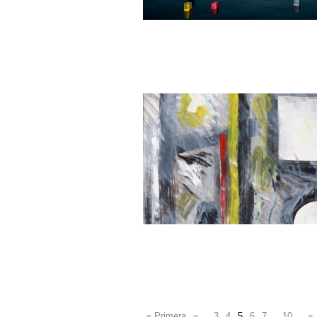
« Primera
«
...
3
4
5
6
7
...
10
...
»