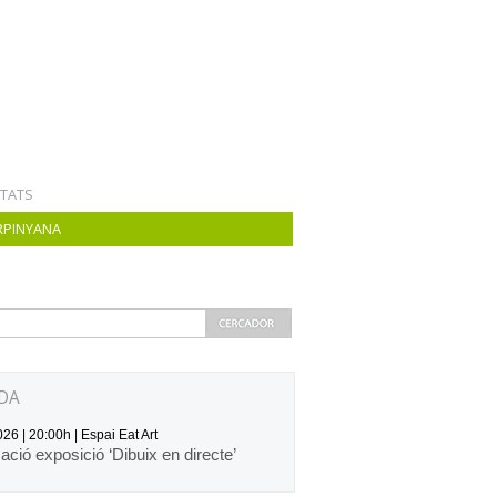
ITATS
RPINYANA
DA
26 | 20:00h | Espai Eat Art
zació exposició ‘Dibuix en directe’