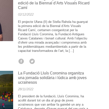
edició de la Biennal d’Arts Visuals Ricard
Camí
02/12/2022
El projecte Ufana (II) de Stella Rahola ha guanyat
la primera edició de la Biennal d’Arts Visuals
Ricard Camí, certamen coorganitzat per la
Fundació Lluís Coromina, la Fundació Antigues
Caixes Catalanes i bonart cultural. Amb l’objectiu
d’oferir una mirada avançada i compromesa amb
les problemàtiques mediambientals a partir de la
capacitat transformadora de l’art, la […]
La Fundació Lluís Coromina organitza
una jornada solidària i lúdica amb joves
ucraïnesos
28/11/2022
El president de la fundació, Lluís Coromina, ha
acollit durant tot un dia al grup de joves
ucraïnesos que van arribar fa gairebé un any a
Catalunya, després d’haver marxat del seu país a