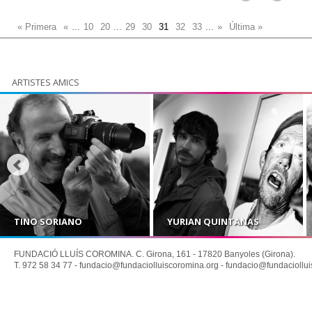
« Primera
«
...
10
20
...
29
30
31
32
33
...
»
Última »
ARTISTES AMICS
TINO SORIANO
YURIAN QUINTANAS
FUNDACIÓ LLUÍS COROMINA. C. Girona, 161 - 17820 Banyoles (Girona).
T. 972 58 34 77 -
fundacio@fundaciolluiscoromina.org
-
fundacio@fundaciollui