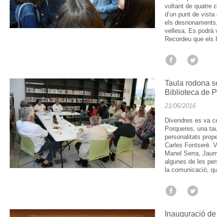
voltant de quatre 
d’un punt de vista c
els desnonaments, 
vellesa. Es podrà vi
Recordeu que els 
Taula rodona s
Biblioteca de 
21/06/2016
Divendres es va ce
Porqueres, una tau
personalitats prope
Carles Fontserè. V
Manel Serra, Jaum
algunes de les pers
la comunicació, qu
Inauguració de 