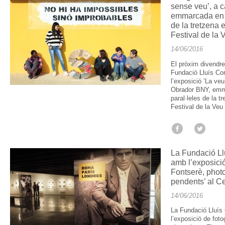
sense veu’, a 
emmarcada en le
de la tretzena e
Festival de la
14/06/2016
El pròxim divendre
Fundació Lluís Co
l’exposició ‘La ve
Obrador BNY, emma
paral·leles de la t
Festival de la Veu
La Fundació Ll
amb l’exposició
Fontserè, photo
pendents’ al Ce
14/06/2016
La Fundació Lluís
l’exposició de foto