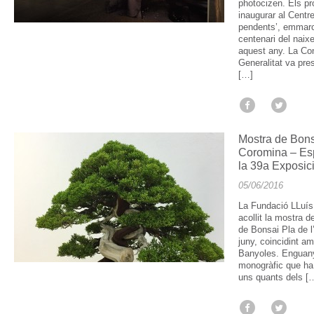
photocizen. Els pr
inaugurar al Centre
pendents’, emmarca
centenari del naixe
aquest any. La Con
Generalitat va pre
[…]
Mostra de Bons
Coromina – Esp
la 39a Exposic
05/06/2016
La Fundació LLuís
acollit la mostra 
de Bonsai Pla de l’
juny, coincidint a
Banyoles. Enguany
monogràfic que h
uns quants dels [