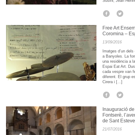
Susini, Jean Henric
Free Art Ensem
Coromina – Esp
13/09/2016
Imatges d’un dels
a Banyoles. La fo
una residència a l
Espai Eat Art. Dura
cada vespre van f
diferent. El grup 
Cirera i […]
Inauguració de 
Fontserè, l’aven
de Sant Estev
21/07/2016