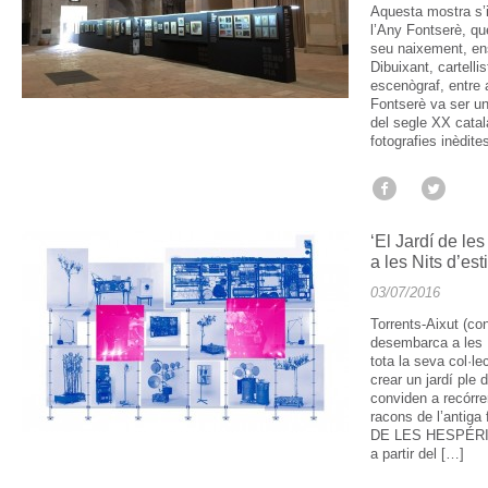
Aquesta mostra s’i
l’Any Fontserè, q
seu naixement, en
Dibuixant, cartellist
escenògraf, entre a
Fontserè va ser un
del segle XX catal
fotografies inèdite
‘El Jardí de l
a les Nits d’e
03/07/2016
Torrents-Aixut (c
desembarca a les 
tota la seva col·l
crear un jardí ple
conviden a recórrer
racons de l’antig
DE LES HESPÉRIDE
a partir del […]