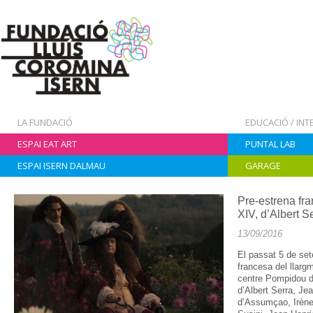
LA FUNDACIÓ
EDUCACIÓ / IN
ESPAI EAT ART
PUNTAL LAB
ESPAI ISERN DALMAU
GARAGE
Pre-estrena fra
XIV, d’Albert S
13/09/2016
El passat 5 de set
francesa del llarg
centre Pompidou d
d’Albert Serra, Je
d’Assumçao, Irène 