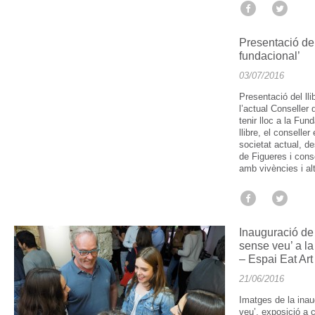
Presentació de
fundacional’
03/07/2016
Presentació del ll
l’actual Conseller 
tenir lloc a la Fu
llibre, el conselle
societat actual, d
de Figueres i conse
amb vivències i al
Inauguració de 
sense veu’ a l
– Espai Eat Art
21/06/2016
Imatges de la inau
veu’, exposició a 