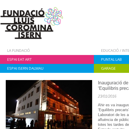
LA FUNDACIÓ
EDUCACIÓ / IN
ESPAI EAT ART
PUNTAL LAB
ESPAI ISERN DALMAU
GARAGE
Inauguració de 
‘Equilibris pre
23/01/2016
Ahir es va inaugura
‘Equilibris precari
Laboratori de les 
afluència de públic
totes les tardes de