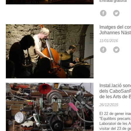
Entrada gratuïta
Imatges del co
Johannes Näste
11/01/2016
Instal.lació son
dels CaboSanR
de les Arts de
26/12/2015
El 22 de gener ina
”Equilibris precar
Laboratori de les 
visitar del 23 de g