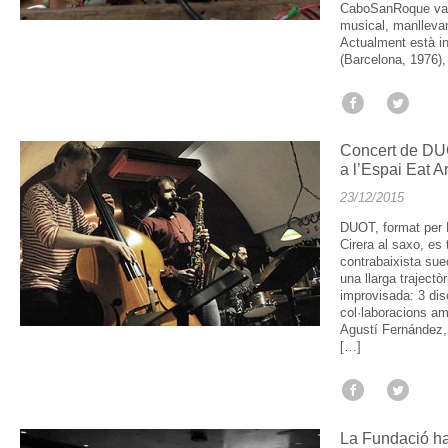
CaboSanRoque va n
musical, manllevan
Actualment està in
(Barcelona, 1976),
Concert de DU
a l’Espai Eat Ar
23/12/2015
DUOT, format per R
Cirera al saxo, es 
contrabaixista su
una llarga traject
improvisada: 3 disc
col·laboracions a
Agustí Fernández,
[…]
La Fundació ha 