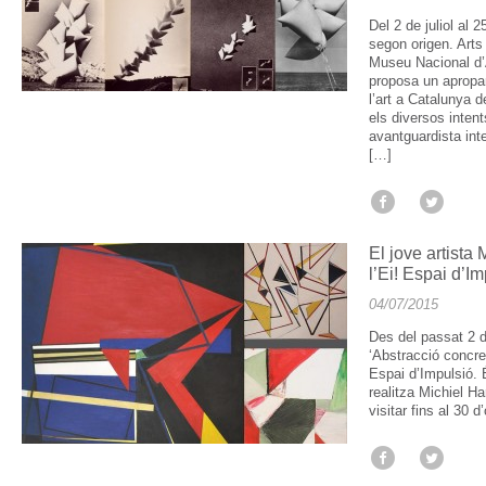
Del 2 de juliol al 2
segon origen. Arts
Museu Nacional d’
proposa un aprop
l’art a Catalunya d
els diversos intent
avantguardista int
[…]
El jove artista
l’Ei! Espai d’I
04/07/2015
Des del passat 2 de
‘Abstracció concret
Espai d’Impulsió. 
realitza Michiel H
visitar fins al 30 d