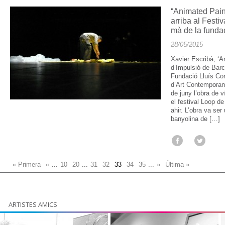
“Animated Pain
arriba al Festi
mà de la funda
28/05/2015
Xavier Escribà, ‘A
d’Impulsió de Barc
Fundació Lluís Cor
d’Art Contemporani
de juny l’obra de 
el festival Loop 
ahir. L’obra va se
banyolina de […]
« Primera
«
...
10
20
...
31
32
33
34
35
...
»
Última »
ARTISTES AMICS