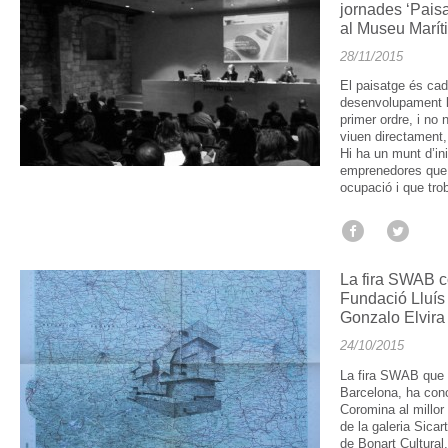
jornades ‘Pais
al Museu Marít
28/11/2015
El paisatge és ca
desenvolupament lo
primer ordre, i no
viuen directament, c
Hi ha un munt d’ini
emprenedores que 
ocupació i que tro
La fira SWAB c
Fundació Lluís 
Gonzalo Elvira 
24/10/2015
La fira SWAB que 
Barcelona, ha conc
Coromina al millor 
de la galeria Sica
de Bonart Cultural,