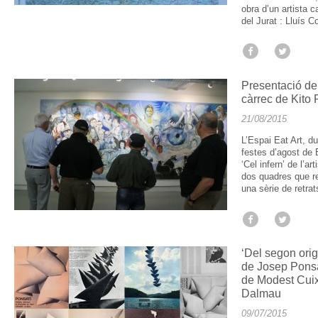
obra d’un artista c
del Jurat : Lluís 
Presentació del
càrrec de Kito
21/08/2015
L’Espai Eat Art, d
festes d’agost de B
‘Cel infern’ de l’a
dos quadres que re
una sèrie de retrat
‘Del segon ori
de Josep Ponsat
de Modest Cuixa
Dalmau
09/07/2015