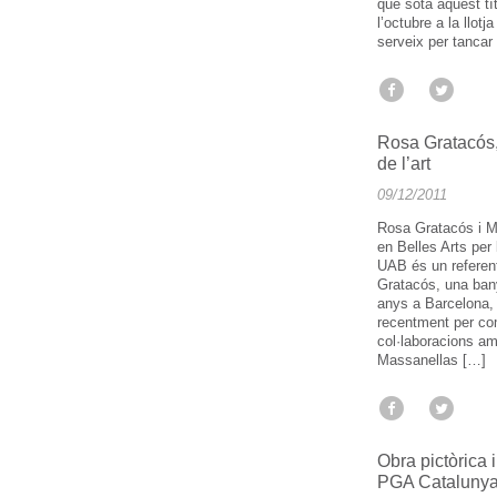
que sota aquest tí
l’octubre a la llot
serveix per tancar
Rosa Gratacós,
de l’art
09/12/2011
Rosa Gratacós i Ma
en Belles Arts per
UAB és un referent 
Gratacós, una bany
anys a Barcelona, v
recentment per co
col·laboracions a
Massanellas […]
Obra pictòrica i
PGA Catalunya