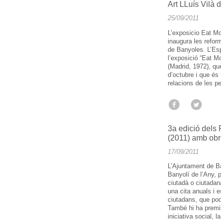
Art LLuís Vilà
25/09/2011
L’exposicio Eat M
inaugura les reform
de Banyoles. L’Espa
l’exposició “Eat 
(Madrid, 1972), que
d’octubre i que és 
relacions de les p
3a edició dels 
(2011) amb obre
17/09/2011
L’Ajuntament de Ba
Banyolí de l’Any, p
ciutadà o ciutadan
una cita anuals i e
ciutadans, que pod
També hi ha premis 
iniciativa social, l