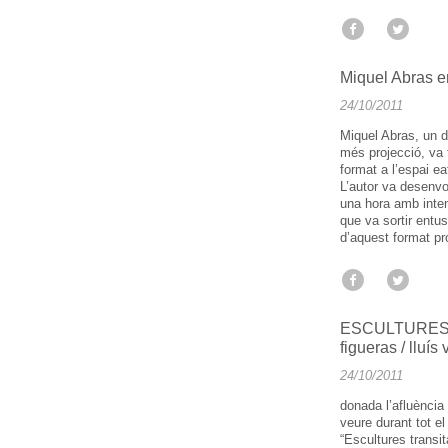
Miquel Abras en
24/10/2011
Miquel Abras, un 
més projecció, va 
format a l’espai ea
L’autor va desenvol
una hora amb intens
que va sortir entus
d’aquest format p
ESCULTURES 
figueras / lluís 
24/10/2011
donada l’afluència
veure durant tot e
“Escultures transit