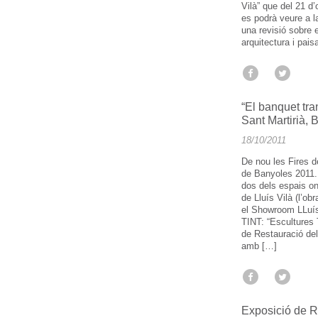
Vilà” que del 21 d
es podrà veure a l
una revisió sobre 
arquitectura i pai
“El banquet tra
Sant Martirià,
18/10/2011
De nou les Fires d
de Banyoles 2011.
dos dels espais o
de Lluís Vilà (l’o
el Showroom LLuís
TINT: “Escultures T
de Restauració del
amb […]
Exposició de R