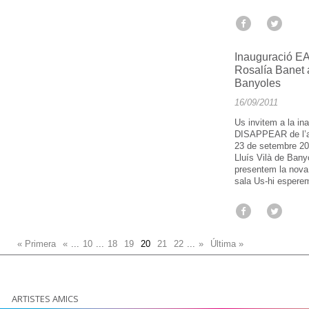
Inauguració 
Rosalía Banet a
Banyoles
16/09/2011
Us invitem a la i
DISAPPEAR de l’ar
23 de setembre 201
Lluís Vilà de Bany
presentem la nova 
sala Us-hi esper
« Primera
«
...
10
...
18
19
20
21
22
...
»
Última »
ARTISTES AMICS