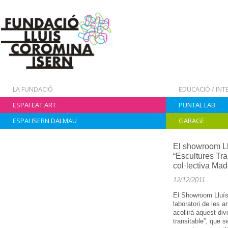
LA FUNDACIÓ
EDUCACIÓ / IN
ESPAI EAT ART
PUNTAL LAB
ESPAI ISERN DALMAU
GARAGE
El showroom Llu
“Escultures Tra
col·lectiva Ma
12/12/2011
El Showroom Lluís 
laboratori de les a
acollirà aquest di
transitable”, que s