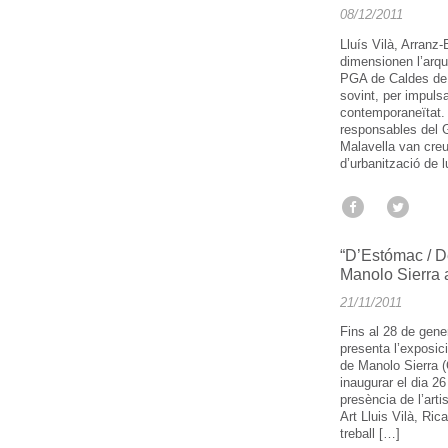
08/12/2011
Lluís Vilà, Arranz
dimensionen l’arqu
PGA de Caldes de M
sovint, per impulsar
contemporaneïtat. 
responsables del 
Malavella van creu
d’urbanització de 
“D’Estómac / D
Manolo Sierra a
21/11/2011
Fins al 28 de gener
presenta l’exposi
de Manolo Sierra (
inaugurar el dia 2
presència de l’artis
Art Lluis Vilà, Ri
treball […]