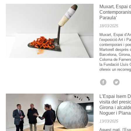
Muxart, Espai d
Contemporanis a
Paraula’
18/03/2025
Muxart, Espai d’Ar
l’exposició Art i P
contemporani i poe
Martorell després 
Barcelona, Girona
Coloma de Farners
la Fundació Lluís 
ofereix un recorre
L’Espai Isern 
visita del pres
Girona i alcal
Noguer i Plana
13/03/2025
Aquest matí, l’Es