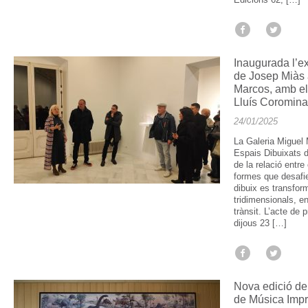
Inaugurada l’ex
de Josep Miàs 
Marcos, amb el
Lluís Coromina
24/01/2025
La Galeria Miguel 
Espais Dibuixats 
de la relació entre 
formes que desafien
dibuix es transfor
tridimensionals, e
trànsit. L’acte de 
dijous 23 […]
Nova edició del 
de Música Imp