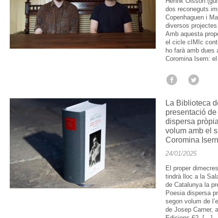
Henrik Olsson (gui
dos reconeguts im
Copenhaguen i Mal
diversos projectes 
Amb aquesta prop
el cicle cIMIc con
ho farà amb dues a
Coromina Isern: el
La Biblioteca d
presentació de
dispersa pròpia
volum amb el s
Coromina Iser
24/01/2025
El proper dimecres
tindrà lloc a la Sal
de Catalunya la pr
Poesia dispersa pr
segon volum de l’e
de Josep Carner, a
Edicions 62, […]