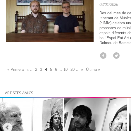
08/01/2025
Des del mes de gene
Itinerant de Músi
(cIMIc) celebra un
propostes de músic
espais diferents d
ha l’Espai Eat Art 
Dalmau de Barcelo
« Primera
«
...
2
3
4
5
6
...
10
20
...
»
Última »
ARTISTES AMICS