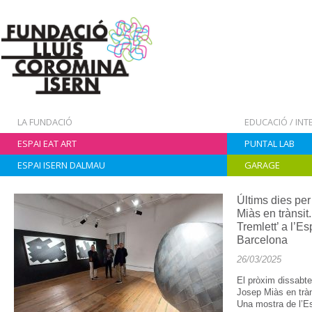
LA FUNDACIÓ
EDUCACIÓ / IN
ESPAI EAT ART
PUNTAL LAB
ESPAI ISERN DALMAU
GARAGE
Últims dies per 
Miàs en trànsi
Tremlett’ a l’E
Barcelona
26/03/2025
El pròxim dissabte
Josep Miàs en tràn
Una mostra de l’E