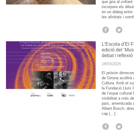
que gira al voltant
incorpora els dibui
en un diàleg entre 
les afinitats i se
L’Escola d’El 
edició del ‘Mus
debat i reflexi
18/03/2025
El pròxim dimecres
de Girona acollirà
Cultura. Amb el sup
la Fundació Lluís 
de l’espai cultura
visibilitat a més 
país, amenitzada 
Albert Bosch, direc
cap […]