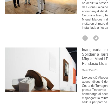
ha acollit la presè
de Girona i alcald
acompanyat del dir
Coromina Isern, Ri
Miguel Marcos, i d
visita en el marc 
instal·lada a l’espa
Inaugurada l’e
Solidari’ a Ta
Miquel Martí i 
Fundació Lluís
07/03/2025
L’exposició Abeced
aquest dijous 6 de
Costa de Tarragona
poesia Transvers, 
homenatge al poeta
mitjançant la reint
haikus per part de 