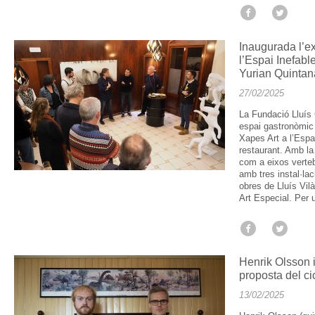
Inaugurada l’ex
l’Espai Inefabl
Yurian Quintana
27/02/2025
La Fundació Lluís
espai gastronòmic 
Xapes Art a l’Espai
restaurant. Amb la
com a eixos verte
amb tres instal·la
obres de Lluís Vilà
Art Especial. Per 
Henrik Olsson 
proposta del ci
13/02/2025