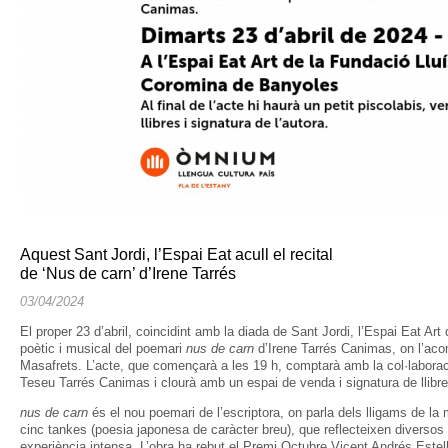
Aquest Sant Jordi, l’Espai Eat acull el recital
de ‘Nus de carn’ d’Irene Tarrés
03/04/2024
El proper 23 d’abril, coincidint amb la diada de Sant Jordi, l’Espai Eat Art 
poètic i musical del poemari
nus de carn
d’Irene Tarrés Canimas, on l’aco
Masafrets. L’acte, que començarà a les 19 h, comptarà amb la col·laborac
Teseu Tarrés Canimas i clourà amb un espai de venda i signatura de llibres
nus de carn
és el nou poemari de l’escriptora, on parla dels lligams de la m
cinc tankes (poesia japonesa de caràcter breu), que reflecteixen diverso
experiència intensa. L’obra ha rebut el Premi Octubre Vicent Andrés Estell