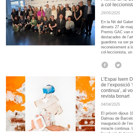
a col·leccionis
29/05/2025
En la Nit del Galer
dimarts 27 de mai
Premis GAC van re
destacades de l’ar
guardons va ser pe
reconeixement a l
col·leccionista, u
L’Espai Isern D
de l’exposició 
continua’, al vo
revista bonart
04/04/2025
El pròxim dijous 10
Dalmau de Barcelon
inauguració de l’e
miracle continua. 