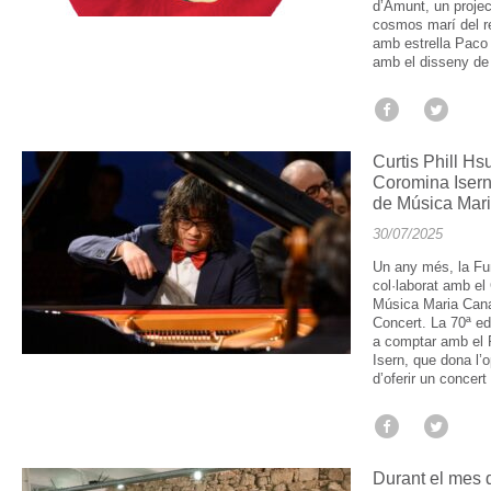
d’Amunt, un proje
cosmos marí del re
amb estrella Paco
amb el disseny de 
Curtis Phill Hs
Coromina Isern
de Música Mar
30/07/2025
Un any més, la Fu
col·laborat amb el
Música Maria Canal
Concert. La 70ª ed
a comptar amb el 
Isern, que dona l’o
d’oferir un concert
Durant el mes d