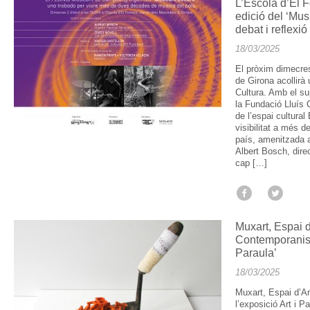
L’Escola d’El 
edició del ‘Mus
debat i reflexi
18/03/2025
El pròxim dimecres
de Girona acollirà
Cultura. Amb el sup
la Fundació Lluís 
de l’espai cultura
visibilitat a més 
país, amenitzada 
Albert Bosch, direc
cap […]
Muxart, Espai d
Contemporanis a
Paraula’
18/03/2025
Muxart, Espai d’Ar
l’exposició Art i P