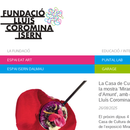
LA FUNDACIÓ
EDUCACIÓ / IN
ESPAI EAT ART
PUNTAL LAB
ESPAI ISERN DALMAU
GARAGE
La Casa de Cul
la mostra ‘Mira
d’Amunt’, amb 
Lluís Coromina
26/08/2025
El pròxim dijous 4
Casa de Cultura de
de l’exposició Mir