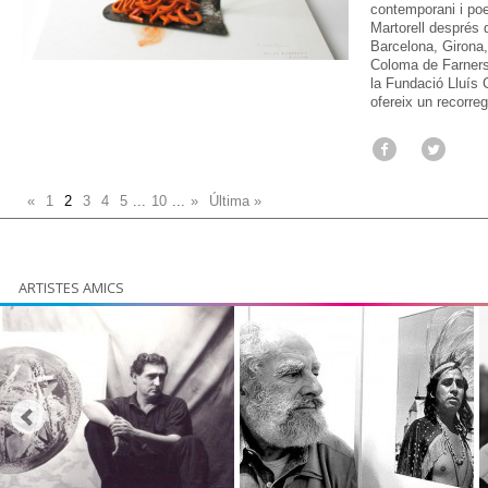
contemporani i poe
Martorell després 
Barcelona, Girona
Coloma de Farners
la Fundació Lluís 
ofereix un recorre
«
1
2
3
4
5
...
10
...
»
Última »
ARTISTES AMICS