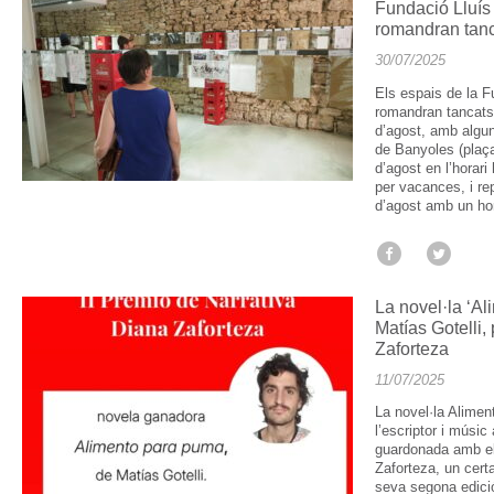
Fundació Lluís
romandran tanc
30/07/2025
Els espais de la 
romandran tancats
d’agost, amb algun
de Banyoles (plaça
d’agost en l’horari
per vacances, i rep
d’agost amb un hor
La novel·la ‘A
Matías Gotelli,
Zaforteza
11/07/2025
La novel·la Alimen
l’escriptor i músic
guardonada amb el
Zaforteza, un cer
seva segona edici