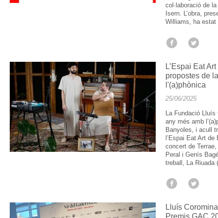
col·laboració de l
Isern. L’obra, pre
Williams, ha estat
L’Espai Eat Art
propostes de l
l'(a)phònica
25/06/2025
La Fundació Lluís 
any més amb l’(a)p
Banyoles, i acull t
l’Espai Eat Art de
concert de Terrae
Peral i Genís Bagé
treball, La Riuada
Lluís Coromina 
Premis GAC 20