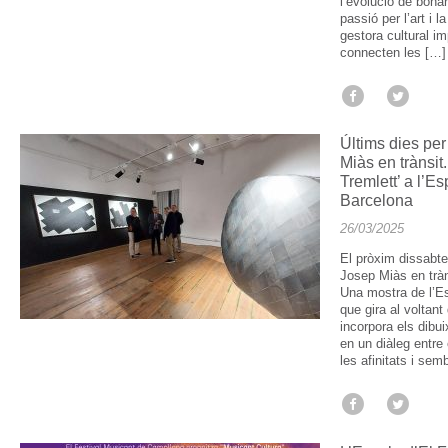
l’evolució de bona
passió per l’art i 
gestora cultural i
connecten les […]
Últims dies per 
Miàs en trànsi
Tremlett’ a l’E
Barcelona
26/03/2025
El pròxim dissabte
Josep Miàs en tràn
Una mostra de l’E
que gira al voltant
incorpora els dibui
en un diàleg entre 
les afinitats i se