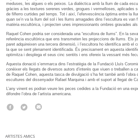
meduses, les algues o els peixos. La dialèctica amb la llum de cada escul
gràcies a les textures serenes verdes, grogues i vermelloses, aplicades s
de filferro curtides pel temps. Tot i així, l’efervescència òptima entre la llu
quan se’n va la llum del sol i les llums amagades dins l’escultura es van fi
matèria escultòrica, i projecten unes impressionants ombres gravades al
Raquel Cohen podria ser considerada una “escultora de llums”. En la sev
referència escultòrica que ens transmeten les projeccions de llums. Els 
paret adquireixen una tercera dimensió, i l’escultora ho identifica amb el
la que se sent plenament identificada. És precisament en aquesta identifica
optimitza i desplega el seus cinc sentits i ens ofereix la vessant més fec
Aquesta donació s’emmarca dins l’estratègia de la Fundació Lluís Coromin
conèixer els llegats de diversos autors d’interès que viuen o treballen a c
de Raquel Cohen, aquesta tasca de divulgació s’ha fet també amb l’obra d
escultures del dissenyador Rafael Marquina i amb el suport al llegat de C
L’any vinent es podran veure les peces cedides a la Fundació en una exp
difondre l’obra de l’artista americana.
ARTISTES AMICS