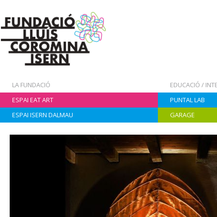
LA FUNDACIÓ
EDUCACIÓ / IN
ESPAI EAT ART
PUNTAL LAB
ESPAI ISERN DALMAU
GARAGE