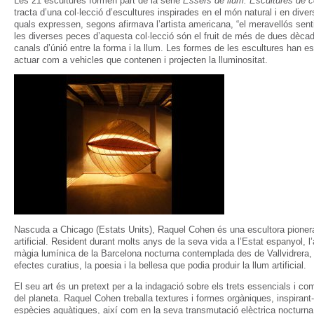
Les 21 escultures formen part de la sèrie
Éssers de llum. Escultures de co
tracta d’una col·lecció d’escultures inspirades en el món natural i en dive
quals expressen, segons afirmava l’artista americana, “el meravellós senti
les diverses peces d’aquesta col·lecció són el fruit de més de dues dèca
canals d’únió entre la forma i la llum. Les formes de les escultures han e
actuar com a vehicles que contenen i projecten la lluminositat.
Nascuda a Chicago (Estats Units), Raquel Cohen és una escultora pionera 
artificial. Resident durant molts anys de la seva vida a l’Estat espanyol, 
màgia lumínica de la Barcelona nocturna contemplada des de Vallvidrera, 
efectes curatius, la poesia i la bellesa que podia produir la llum artificial.
El seu art és un pretext per a la indagació sobre els trets essencials i co
del planeta. Raquel Cohen treballa textures i formes orgàniques, inspirant
espècies aquàtiques, així com en la seva transmutació elèctrica nocturna