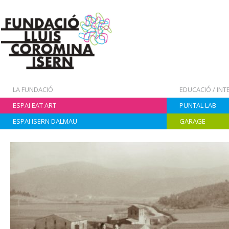
LA FUNDACIÓ
EDUCACIÓ / IN
ESPAI EAT ART
PUNTAL LAB
ESPAI ISERN DALMAU
GARAGE