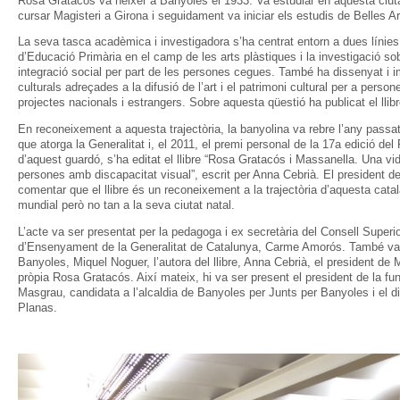
Rosa Gratacós va néixer a Banyoles el 1933. Va estudiar en aquesta ciutat
cursar Magisteri a Girona i seguidament va iniciar els estudis de Belles A
La seva tasca acadèmica i investigadora s’ha centrat entorn a dues línies
d’Educació Primària en el camp de les arts plàstiques i la investigació sobr
integració social per part de les persones cegues. També ha dissenyat i 
culturals adreçades a la difusió de l’art i el patrimoni cultural per a person
projectes nacionals i estrangers. Sobre aquesta qüestió ha publicat el llib
En reconeixement a aquesta trajectòria, la banyolina va rebre l’any passa
que atorga la Generalitat i, el 2011, el premi personal de la 17a edició de
d’aquest guardó, s’ha editat el llibre “Rosa Gratacós i Massanella. Una vid
persones amb discapacitat visual”, escrit per Anna Cebrià. El president d
comentar que el llibre és un reconeixement a la trajectòria d’aquesta cata
mundial però no tan a la seva ciutat natal.
L’acte va ser presentat per la pedagoga i ex secretària del Consell Super
d’Ensenyament de la Generalitat de Catalunya, Carme Amorós. També va in
Banyoles, Miquel Noguer, l’autora del llibre, Anna Cebrià, el president de 
pròpia Rosa Gratacós. Així mateix, hi va ser present el president de la f
Masgrau, candidata a l’alcaldia de Banyoles per Junts per Banyoles i el di
Planas.