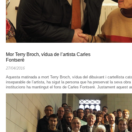
Mor Terry Broch, vídua de l’artista Carles
Fontserè
27/04/2016
Aquesta matinada a mort Terry Broch, vídua del dibuixant i cartellista c
inseparable de l’artista, ha sigut la persona que ha preservat la seva obra i
institucions ha mantingut el fons de Carles Fontserè. Justament aquest a