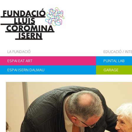
LA FUNDACIÓ
EDUCACIÓ / IN
ESPAI EAT ART
PUNTAL LAB
ESPAI ISERN DALMAU
GARAGE