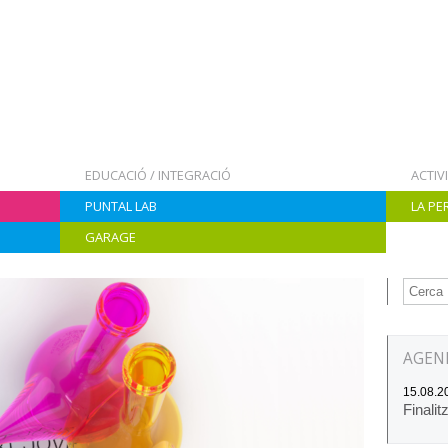
EDUCACIÓ / INTEGRACIÓ
ACTIV
PUNTAL LAB
LA PE
GARAGE
AGEN
15.08.20
Finalit