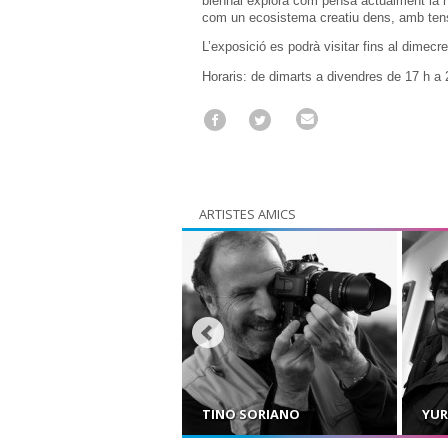
biennal explora com pensa actualment la n
com un ecosistema creatiu dens, amb tensi
L’exposició es podrà visitar fins al dimecre
Horaris: de dimarts a divendres de 17 h a 
ARTISTES AMICS
UÍS VILÀ
TINO SORIANO
YUR