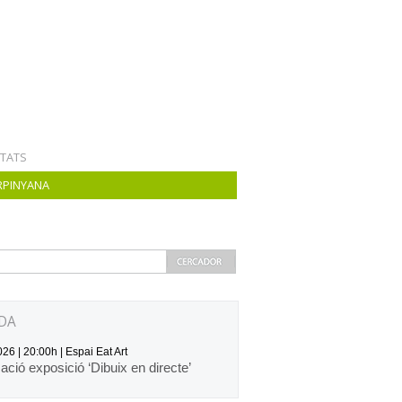
ITATS
RPINYANA
DA
26 | 20:00h | Espai Eat Art
zació exposició ‘Dibuix en directe’