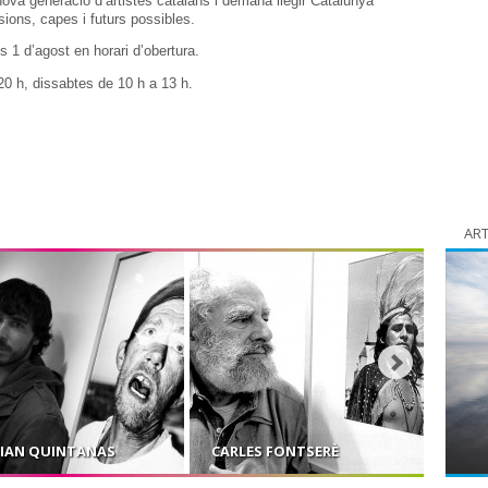
ova generació d’artistes catalans i demana llegir Catalunya
ons, capes i futurs possibles.
s 1 d’agost en horari d’obertura.
20 h, dissabtes de 10 h a 13 h.
ART
IAN QUINTANAS
CARLES FONTSERÈ
LLUÍS