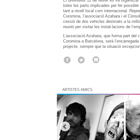
El divendres 12 de febrer es va organitza
totes les parts implicades per fer possible 
tant a nivell local com internacional. Re
Coromina, l’associació Azahara i el Cònsol
cessió de dos vehicles destinats a la millo
reunió per visitar les instal·lacions de l’e
L’associació Azahara, que forma part del
c
Coromina a Barcelona, serà l’encarregada d
projecte, sempre que la situació excepcion
ARTISTES AMICS