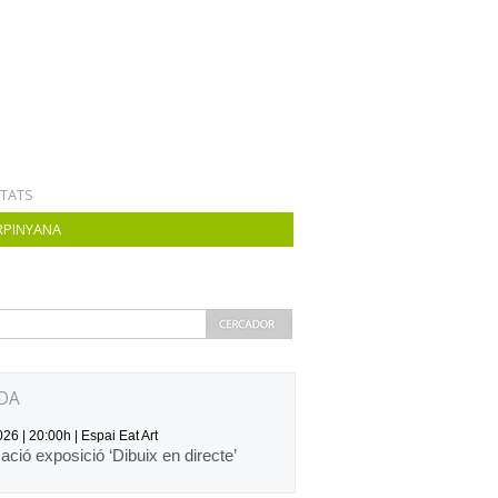
ITATS
RPINYANA
DA
26 | 20:00h | Espai Eat Art
zació exposició ‘Dibuix en directe’