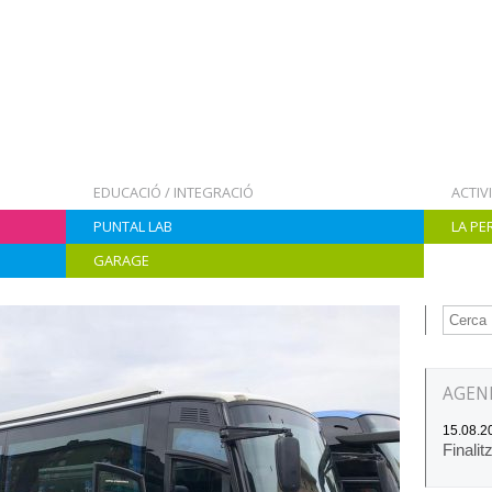
EDUCACIÓ / INTEGRACIÓ
ACTIV
PUNTAL LAB
LA PE
GARAGE
AGEN
15.08.20
Finalit