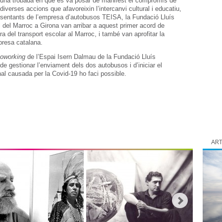
r una trobada en què es va posar de manifest el compromís de
diverses accions que afavoreixin l’intercanvi cultural i educatiu,
presentants de l’empresa d’autobusos TEISA, la Fundació Lluís
 del Marroc a Girona van arribar a aquest primer acord de
ra del transport escolar al Marroc, i també van aprofitar la
mpresa catalana.
oworking
de l’Espai Isern Dalmau de la Fundació Lluís
e gestionar l’enviament dels dos autobusos i d’iniciar el
al causada per la Covid-19 ho faci possible.
ART