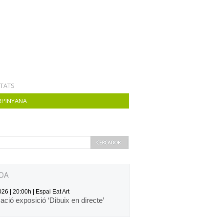
ITATS
RPINYANA
DA
26 | 20:00h | Espai Eat Art
zació exposició ‘Dibuix en directe’