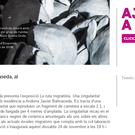
aseda, al
Tweets
à presenta l’exposició
La ruta migratòria. Una singularitat
amb residència a Andorra Javier Balmaseda. Es tracta d’una
laritat que reprodueix un fragment de carretera a escala 1:1, i
e llargada per 4 metres d’amplada. La singularitat recau en el
 crancs negres de ceràmica amuntegats els uns sobre els altres.
 als actuals èxodes migratoris que compta amb la col·laboració
ació s’inaugurarà aquest dissabte 24 de novembre a les 19 h i