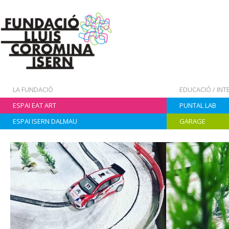
LA FUNDACIÓ
EDUCACIÓ / IN
ESPAI EAT ART
PUNTAL LAB
ESPAI ISERN DALMAU
GARAGE