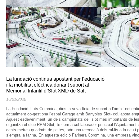
La fundació continua apostant per l’educació
i la mobilitat elèctrica donant suport al
Memorial Infantil d’Slot XMD de Salt
16/01/2020
La Fundació Lluís Coromina, dins la seva línia de suport a l’àmbit educatiu 
actualment co-gestiona l’espai Garage amb Banyoles Slot- col.labora e
Aquest esdeveniment, un dels campionats de l’slot més importants de le
organitza el club RPM Slot, té com a col·laborador principal l’Ajuntament d
cents metres quadrats de pistes, són una recreació dels ral·lis a la neu i
s’empra la farina. En aquesta edició Farinera Coromina, una empresa vincu