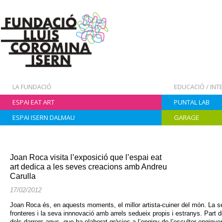
LA FUNDACIÓ
EDUCACIÓ / IN
ESPAI EAT ART
PUNTAL LAB
ESPAI ISERN DALMAU
GARAGE
Joan Roca visita l’exposició que l’espai eat
art dedica a les seves creacions amb Andreu
Carulla
17/02/2012
Joan Roca és, en aquests moments, el millor artista-cuiner del món. La se
fronteres i la seva innnovació amb arrels sedueix propis i estranys. Part d
dels darrers anys, que ha elaborat gràcies a l’enginy de l’escultor-enginye