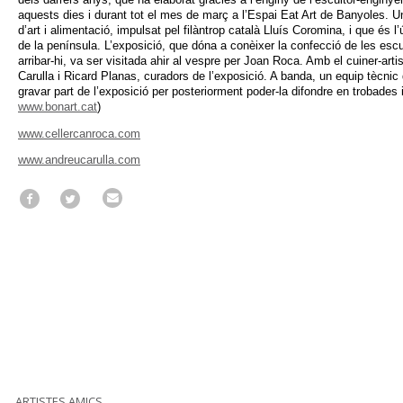
aquests dies i durant tot el mes de març a l’Espai Eat Art de Banyoles. U
d’art i alimentació, impulsat pel filàntrop català Lluís Coromina, i que és 
de la península. L’exposició, que dóna a conèixer la confecció de les escul
arribar-hi, va ser visitada ahir al vespre per Joan Roca. Amb el cuiner-art
Carulla i Ricard Planas, curadors de l’exposició. A banda, un equip tècnic d
gravar part de l’exposició per posteriorment poder-la difondre en trobades i
www.bonart.cat
)
www.cellercanroca.com
www.andreucarulla.com
ARTISTES AMICS