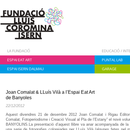
LA FUNDACIÓ
EDUCACIÓ / IN
ESPAI EAT ART
PUNTAL LAB
ESPAI ISERN DALMAU
GARAGE
Joan Comalat & LLuís Vilà a l’Espai Eat Art
de Banyoles
22/12/2012
Aquest divendres 21 de desembre 2012 Joan Comalat i Rigau Editors 
Comalat, Fotoperiodisme i Creació Visual al Pla de l’Estany” el novè v
BANYOLINS.La presentació d’aquest llibre va anar acompanyada de la 
una serie de fotografies colorejades per LLuís Vilà (algunes fetes pel 