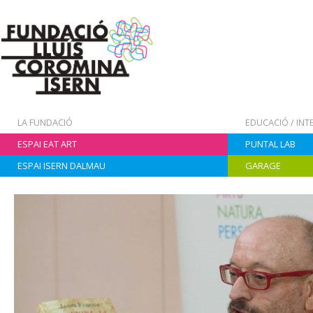
LA FUNDACIÓ
EDUCACIÓ / IN
ESPAI EAT ART
PUNTAL LAB
ESPAI ISERN DALMAU
GARAGE