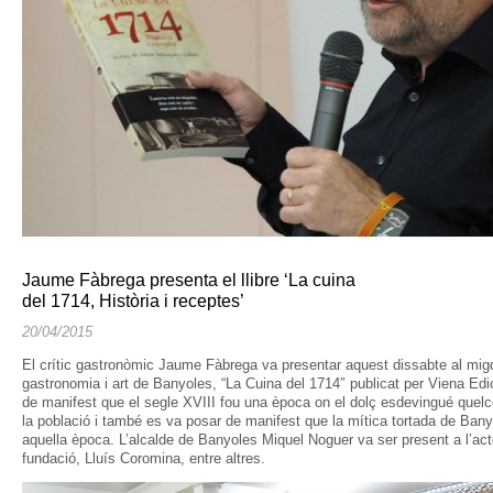
Jaume Fàbrega presenta el llibre ‘La cuina
del 1714, Història i receptes’
20/04/2015
El crític gastronòmic Jaume Fàbrega va presentar aquest dissabte al migdi
gastronomia i art de Banyoles, “La Cuina del 1714″ publicat per Viena Ed
de manifest que el segle XVIII fou una època on el dolç esdevingué quel
la població i també es va posar de manifest que la mítica tortada de Ban
aquella època. L’alcalde de Banyoles Miquel Noguer va ser present a l’acte
fundació, Lluís Coromina, entre altres.