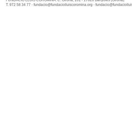
FUNDACIÓ LLUÍS COROMINA. C. Girona, 161 - 17820 Banyoles (Girona).
T. 972 58 34 77 -
fundacio@fundaciolluiscoromina.org
-
fundacio@fundaciollui