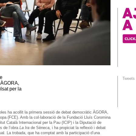
de
Tweets
 d’ÀGORA,
sat per la
yoles ha acollit la primera sessió de debat democràtic ÀGORA,
opa (FCE). Amb la col·laboració de la Fundació Lluís Coromina
itut Català Internacional per la Pau (ICIP) i la Diputació de
os de l’obra
La Ira
de Sèneca, i ha propiciat la reflexió i debat
actual. La trobada, que ha comptat amb la participació d’una