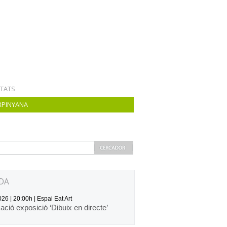
ITATS
RPINYANA
DA
26 | 20:00h | Espai Eat Art
zació exposició ‘Dibuix en directe’