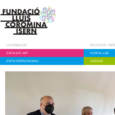
LA FUNDACIÓ
EDUCACIÓ / IN
ESPAI EAT ART
PUNTAL LAB
ESPAI ISERN DALMAU
GARAGE