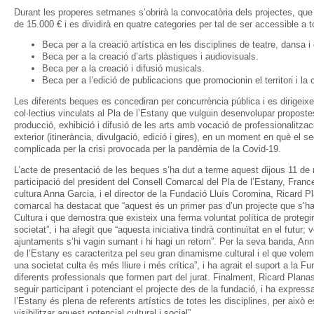
Durant les properes setmanes s’obrirà la convocatòria dels projectes, qu
de 15.000 € i es dividirà en quatre categories per tal de ser accessible a tot e
Beca per a la creació artística en les disciplines de teatre, dansa i 
Beca per a la creació d’arts plàstiques i audiovisuals.
Beca per a la creació i difusió musicals.
Beca per a l’edició de publicacions que promocionin el territori i la
Les diferents beques es concediran per concurrència pública i es dirigeixe
col·lectius vinculats al Pla de l’Estany que vulguin desenvolupar proposte
producció, exhibició i difusió de les arts amb vocació de professionalitzaci
exterior (itinerància, divulgació, edició i gires), en un moment en què el se
complicada per la crisi provocada per la pandèmia de la Covid-19.
L’acte de presentació de les beques s’ha dut a terme aquest dijous 11 de
participació del president del Consell Comarcal del Pla de l’Estany, Franc
cultura Anna Garcia, i el director de la Fundació Lluís Coromina, Ricard Pl
comarcal ha destacat que “aquest és un primer pas d’un projecte que s’ha
Cultura i que demostra que existeix una ferma voluntat política de protegi
societat”, i ha afegit que “aquesta iniciativa tindrà continuïtat en el futur; 
ajuntaments s’hi vagin sumant i hi hagi un retorn”. Per la seva banda, Ann
de l’Estany es caracteritza pel seu gran dinamisme cultural i el que volem 
una societat culta és més lliure i més crítica”, i ha agrait el suport a la F
diferents professionals que formen part del jurat. Finalment, Ricard Plana
seguir participant i potenciant el projecte des de la fundació, i ha expres
l’Estany és plena de referents artístics de totes les disciplines, per això 
visibilitzar aquest potencial cultural i social”.