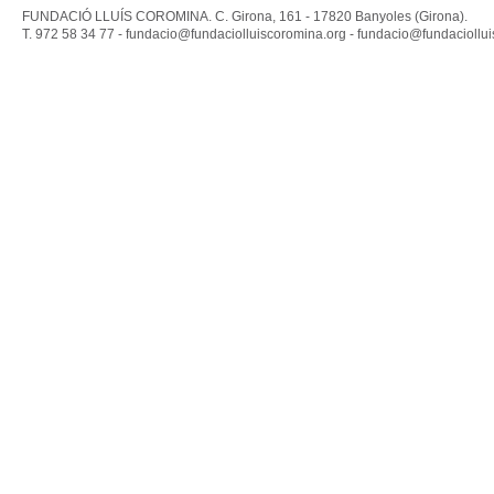
FUNDACIÓ LLUÍS COROMINA. C. Girona, 161 - 17820 Banyoles (Girona).
T. 972 58 34 77 -
fundacio@fundaciolluiscoromina.org
-
fundacio@fundaciollui