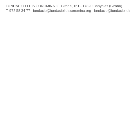
FUNDACIÓ LLUÍS COROMINA. C. Girona, 161 - 17820 Banyoles (Girona).
T. 972 58 34 77 -
fundacio@fundaciolluiscoromina.org
-
fundacio@fundaciollui