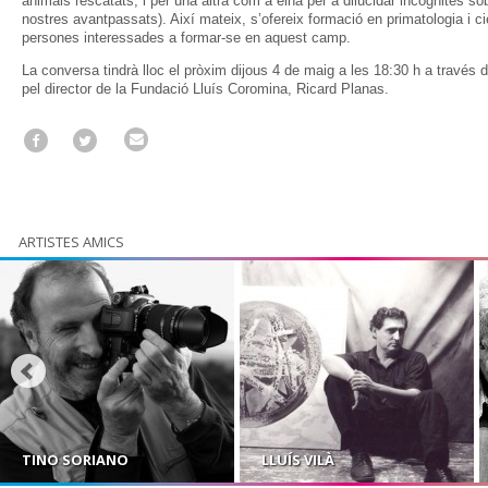
animals rescatats, i per una altra com a eina per a dilucidar incògnites s
nostres avantpassats). Així mateix, s’ofereix formació en primatologia i ci
persones interessades a formar-se en aquest camp.
La conversa tindrà lloc el pròxim dijous 4 de maig a les 18:30 h a través 
pel director de la Fundació Lluís Coromina, Ricard Planas.
ARTISTES AMICS
TINO SORIANO
LLUÍS VILÀ